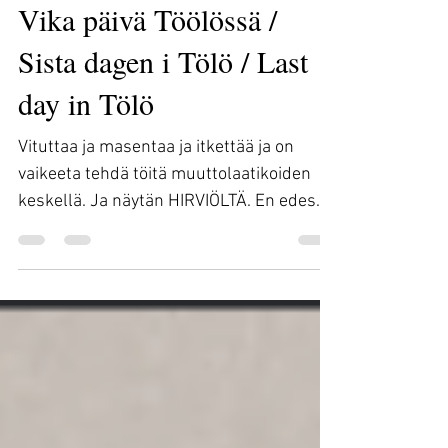
Maria Ahonen
Apr 8, 2020
4 min read
Vika päivä Töölössä /
Sista dagen i Tölö / Last
day in Tölö
Vituttaa ja masentaa ja itkettää ja on
vaikeeta tehdä töitä muuttolaatikoiden
keskellä. Ja näytän HIRVIÖLTÄ. En edes
muista koska olisin...